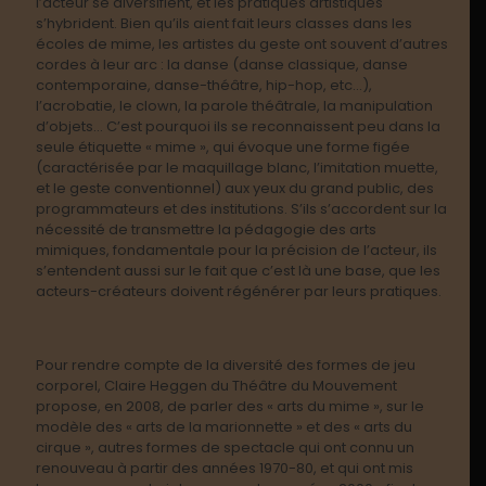
l’acteur se diversifient, et les pratiques artistiques
s’hybrident. Bien qu’ils aient fait leurs classes dans les
écoles de mime, les artistes du geste ont souvent d’autres
cordes à leur arc : la danse (danse classique, danse
contemporaine, danse-théâtre, hip-hop, etc…),
l’acrobatie, le clown, la parole théâtrale, la manipulation
d’objets… C’est pourquoi ils se reconnaissent peu dans la
seule étiquette « mime », qui évoque une forme figée
(caractérisée par le maquillage blanc, l’imitation muette,
et le geste conventionnel) aux yeux du grand public, des
programmateurs et des institutions. S’ils s’accordent sur la
nécessité de transmettre la pédagogie des arts
mimiques, fondamentale pour la précision de l’acteur, ils
s’entendent aussi sur le fait que c’est là une base, que les
acteurs-créateurs doivent régénérer par leurs pratiques.
Pour rendre compte de la diversité des formes de jeu
corporel, Claire Heggen du Théâtre du Mouvement
propose, en 2008, de parler des « arts du mime », sur le
modèle des « arts de la marionnette » et des « arts du
cirque », autres formes de spectacle qui ont connu un
renouveau à partir des années 1970-80, et qui ont mis