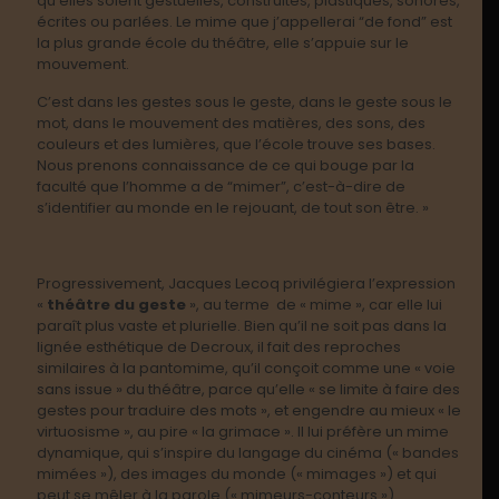
qu’elles soient gestuelles, construites, plastiques, sonores,
écrites ou parlées. Le mime que j’appellerai “de fond” est
la plus grande école du théâtre, elle s’appuie sur le
mouvement.
C’est dans les gestes sous le geste, dans le geste sous le
mot, dans le mouvement des matières, des sons, des
couleurs et des lumières, que l’école trouve ses bases.
Nous prenons connaissance de ce qui bouge par la
faculté que l’homme a de “mimer”, c’est-à-dire de
s’identifier au monde en le rejouant, de tout son être. »
Progressivement, Jacques Lecoq privilégiera l’expression
«
théâtre du geste
», au terme de « mime », car elle lui
paraît plus vaste et plurielle. Bien qu’il ne soit pas dans la
lignée esthétique de Decroux, il fait des reproches
similaires à la pantomime, qu’il conçoit comme une « voie
sans issue » du théâtre, parce qu’elle « se limite à faire des
gestes pour traduire des mots », et engendre au mieux « le
virtuosisme », au pire « la grimace ». Il lui préfère un mime
dynamique, qui s’inspire du langage du cinéma (« bandes
mimées »), des images du monde (« mimages ») et qui
peut se mêler à la parole (« mimeurs-conteurs »).