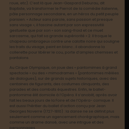
roue, etc). C’est là que Jean-Gaspard Deburau, dit
Baptiste, va transformer le Pierrot de la comédie italienne,
pâle personnage secondaire, en un héros du petit peuple
parisien. « Acteur sans parole, sans passion et presque
sans visage », il fascine autant par son expressivité
gestuelle que par son « son sang-froid et ce muet
sarcasme, qui fait sa grande supériorité »
2
. Il troque le
chapeau ombrageux contre une calotte noire qui souligne
les traits du visage, peint en blanc ; il abandonne la
collerette pour libérer le cou, porte d’amples chemises et
pantalons.
Au Cirque Olympique, on joue des « pantomimes à grand
spectacle » ou des « mimodrames » (pantomimes mêlées
de dialogues), sur de grands sujets historiques, avec des
centaines de figurants, des costumes clinquants, des
parades et des combats équestres. Enfin, le ballet-
pantomime élit domicile à l’Opéra. Il s’anoblit, après avoir
fait les beaux jours de la Foire et de l’Opéra- comique. Il
est aussi l’héritier du ballet d’action conçu par Jean
Georges Noverre (1727-1810) : la danse ne se définit plus
seulement comme un agencement chorégraphique, mais
comme un drame dansé, avec une intrigue et des
personnages.