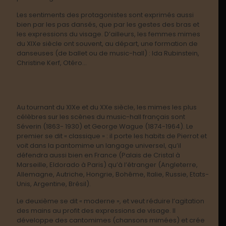
Les sentiments des protagonistes sont exprimés aussi
bien par les pas dansés, que par les gestes des bras et
les expressions du visage. D’ailleurs, les femmes mimes
du XIX
e
siècle ont souvent, au départ, une formation de
danseuses (de ballet ou de music-hall) : Ida Rubinstein,
Christine Kerf, Otéro…
Au tournant du XIX
e
et du XX
e
siècle, les mimes les plus
célèbres sur les scènes du music-hall français sont
Séverin (1863- 1930) et George Wague (1874-1964). Le
premier se dit « classique » : il porte les habits de Pierrot et
voit dans la pantomime un langage universel, qu’il
défendra aussi bien en France (Palais de Cristal à
Marseille, Eldorado à Paris) qu’à l’étranger (Angleterre,
Allemagne, Autriche, Hongrie, Bohême, Italie, Russie, Etats-
Unis, Argentine, Brésil).
Le deuxième se dit « moderne », et veut réduire l’agitation
des mains au profit des expressions de visage. Il
développe des cantomimes (chansons mimées) et crée