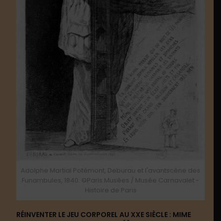
Adolphe Martial Potémont, Deburau et l'avantscène des
Funambules, 1840. ©Paris Musées / Musée Carnavalet -
Histoire de Paris
RÉINVENTER LE JEU CORPOREL AU XXE SIÈCLE : MIME