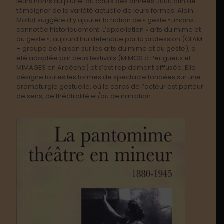
leurs noms au pluriel au cours des années 2000 afin de
témoigner de la variété actuelle de leurs formes. Alain
Mollot suggère d’y ajouter la notion de « geste », moins
connotée historiquement. L’appellation « arts du mime et
du geste », aujourd’hui défendue par la profession (GLAM
– groupe de liaison sur les arts du mime et du geste), a
été adoptée par deux festivals (MIMOS à Périgueux et
MIMAGES en Ardèche) et s’est rapidement diffusée. Elle
désigne toutes les formes de spectacle fondées sur une
dramaturgie gestuelle, où le corps de l’acteur est porteur
de sens, de théâtralité et/ou de narration.