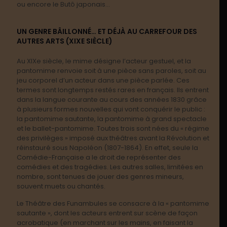
ou encore le Butô japonais…
UN GENRE BÂILLONNÉ… ET DÉJÀ AU CARREFOUR DES
AUTRES ARTS (XIXE SIÈCLE)
Au XIX
e
siècle, le mime désigne l’acteur gestuel, et la
pantomime renvoie soit à une pièce sans paroles, soit au
jeu corporel d’un acteur dans une pièce parlée. Ces
termes sont longtemps restés rares en français. Ils entrent
dans la langue courante au cours des années 1830 grâce
à plusieurs formes nouvelles qui vont conquérir le public :
la pantomime sautante, la pantomime à grand spectacle
et le ballet-pantomime. Toutes trois sont nées du « régime
des privilèges » imposé aux théâtres avant la Révolution et
réinstauré sous Napoléon (1807-1864). En effet, seule la
Comédie-Française a le droit de représenter des
comédies et des tragédies. Les autres salles, limitées en
nombre, sont tenues de jouer des genres mineurs,
souvent muets ou chantés.
Le Théâtre des Funambules se consacre à la « pantomime
sautante », dont les acteurs entrent sur scène de façon
acrobatique (en marchant sur les mains, en faisant la