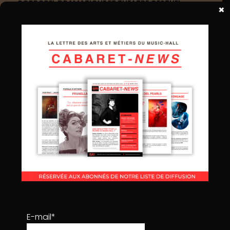
CORPOREL DRAMATIQUE ET THÉÂTRE GESTUEL…
×
Lors de sa conférence à la Maison de la Chimie, le 27 juin
1945, Etienne Decroux établit une distinction nette entre
l’ancienne pantomime
, et
le mime corporel
dramatique
, dont il a fondé le « solfège gestuel » dans
les années 1930. Cette opposition est à la fois corporelle et
esthétique. Alors que l’acteur de pantomime joue
essentiellement avec ses mains et son visage, le mime
corporel joue de tout son corps, à partir du « tronc », le
centre du corps (composé du bassin, de la ceinture, de la
poitrine, de la tête et du cou). C’est pourquoi le mime
corporel se montre fréquemment le visage voilé ou de
dos : il tend vers l’action, l’abstraction et l’allégorie. La
pantomime est, à l’inverse, muette, narrative et illustrative :
elle prétend tout traduire en gestes. Le mime corporel est
un art sérieux et noble, là où la pantomime se cantonne
aux formes comiques. Decroux condamne la pantomime
et l’érige en contre-modèle : il s’en tiendra éloigné toute
sa vie.
E-mail*
Mais, dans son entourage artistique, d’autres pratiqueront