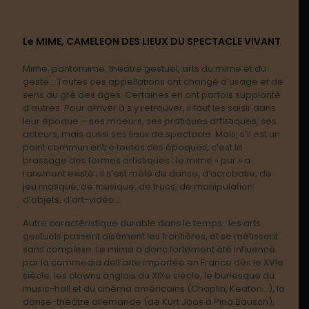
Le MIME, CAMELEON DES LIEUX DU SPECTACLE VIVANT
Mime, pantomime, théâtre gestuel, arts du mime et du
geste… Toutes ces appellations ont changé d’usage et de
sens au gré des âges. Certaines en ont parfois supplanté
d’autres. Pour arriver à s’y retrouver, il faut les saisir dans
leur époque – ses moeurs, ses pratiques artistiques, ses
acteurs, mais aussi ses lieux de spectacle. Mais, s’il est un
point commun entre toutes ces époques, c’est le
brassage des formes artistiques : le mime « pur » a
rarement existé ; il s’est mêlé de danse, d’acrobatie, de
jeu masqué, de musique, de trucs, de manipulation
d’objets, d’art-vidéo…
Autre caractéristique durable dans le temps : les arts
gestuels passent aisément les frontières, et se métissent
sans complexe. Le mime a donc fortement été influencé
par la commedia dell’arte importée en France dès le XVIe
siècle, les clowns anglais du XIXe siècle, le burlesque du
music-hall et du cinéma américains (Chaplin, Keaton…), la
danse-théâtre allemande (de Kurt Joos à Pina Bausch),