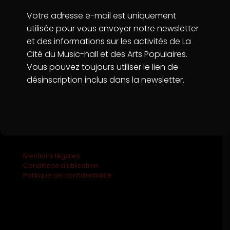
La Cité du Music-Hall & des Arts Populaires
Votre adresse e-mail est uniquement
74 Quai Amiral Lalande, 72100 Le Mans
utilisée pour vous envoyer notre newsletter
06 78 64 86 23
et des informations sur les activités de La
contact@lacitedumusichall.com
Cité du Music-hall et des Arts Populaires.
Vous pouvez toujours utiliser le lien de
désinscription inclus dans la newsletter.
Mentions légales
Conditions d'utilisation
Politique de confidentialité