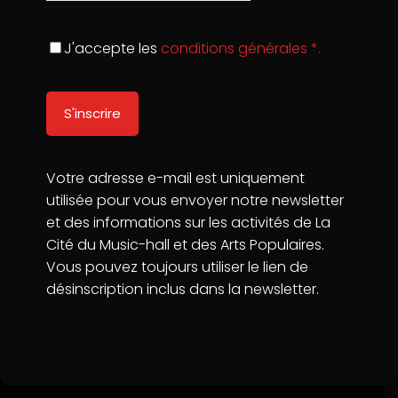
Le Music-hall s’adapte progressivement à son temps et
doit s’engager sur le chemin de la création
contemporaine.
J'accepte les
conditions générales *.
Pour poursuivre et conforter leur action dans cette voie les
porteurs de ce projet ont décidé en 2019 de « faire cité »
pour renforcer leur partenariat, la visibilité de leur action et
porter un projet inédit
:
Un pôle de développement culturel, patrimonial et
touristique pour le Music-hall en France intitulé la
Votre adresse e-mail est uniquement
Cité du Music-hall et des arts populaires.
utilisée pour vous envoyer notre newsletter
et des informations sur les activités de La
Cité du Music-hall et des Arts Populaires.
Vous pouvez toujours utiliser le lien de
désinscription inclus dans la newsletter.
La Cité du Music-Hall & des Arts Populaires
74 Quai Amiral Lalande, 72100 Le Mans
06 78 64 86 23
contact@lacitedumusichall.com