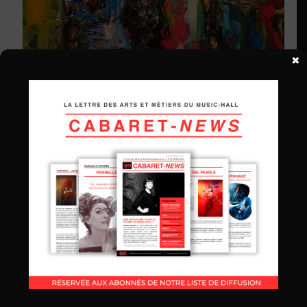
×
Music-Hall - Laurent PATE
Le projet de la Cité du Music-hall et des arts populaires est
le fruit de près de 50 années d’immersion, de passion et
de réalisations et de constats et d’échanges dans un
milieu culturel singulier, parfois plébiscité souvent sous-
estimé, celui de la culture populaire.
Contrairement au cirque qui en quittant le ministère de
l’agriculture pour celui de la culture a su réaliser son «
artification» (néologisme qui signifie passer du non art à
l’art). Le Music-hall n’a pas procédé à cette mutation
profonde.