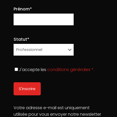
Pierre Vaigreville
on
15/10/2020
Post with YouTube
Prénom*
Sed vitae tellus aliquet, varius arcu sed, egestas
turpisali quam erat volutpat. Duis lobortis vitae
neque donec interdum nullam.
Statut*
15
Read more
J'accepte les
conditions générales *.
La Cité du Music-Hall & des Arts Populaires
74 Quai Amiral Lalande, 72100 Le Mans
06 78 64 86 23
contact@lacitedumusichall.com
Votre adresse e-mail est uniquement
utilisée pour vous envoyer notre newsletter