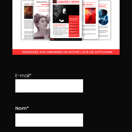
Pierre Vaigreville
on
15/10/2020
Post with Vimeo
Sed vitae tellus aliquet, varius arcu sed, egestas
turpisali quam erat volutpat. Duis lobortis vitae
neque.
0
Read more
E-mail*
Nom*