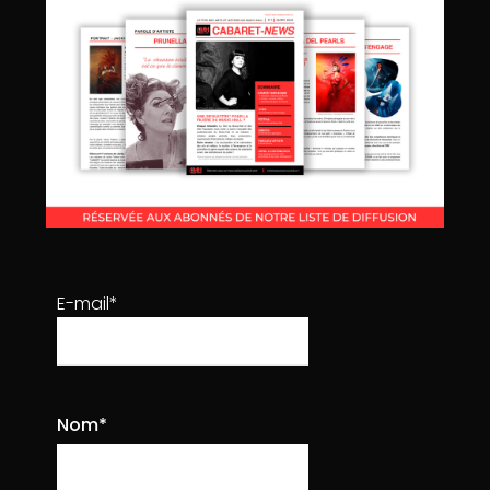
lobortis sagittis nisl, et nullam. Etiam placerat
sodales varius arcu.
Morbi imperdiet placerat mi in volutpat. Donec
lobortis sagittis nisl, et nullam. Etiam placerat
sodales varius arcu.
23
Read more
E-mail*
Nom*