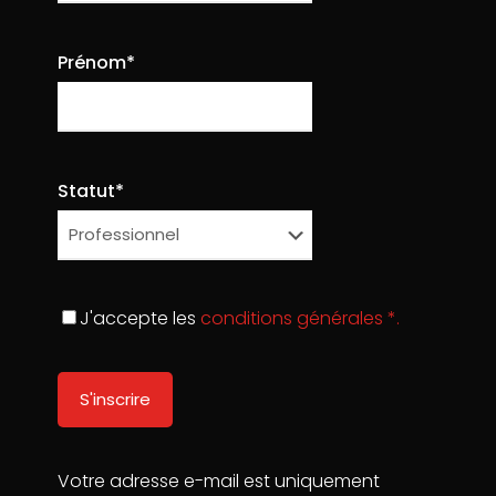
Pierre Vaigreville
on
15/10/2020
Post with Vimeo
Prénom*
Sed vitae tellus aliquet, varius arcu sed, egestas
turpisali quam erat volutpat. Duis lobortis vitae
neque.
0
Read more
Statut*
J'accepte les
conditions générales *.
Votre adresse e-mail est uniquement