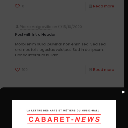
0
Read more
Pierre Vaigreville
on
15/10/2020
Post with Intro Header
Morbi enim nulla, pulvinar non enim sed. Sed sed
orci nec felis egestas volutpat. Sed in dui ipsum.
Donec interdum nullam.
100
Read more
Pierre Vaigreville
on
15/10/2020
×
Lorem ipsum dolor sit amet enim. Etiam ullamcorper
nullam a pellentesque dui, non felis. Maecenas
malesuada elit lectus dolor tellus aliquet. Donec