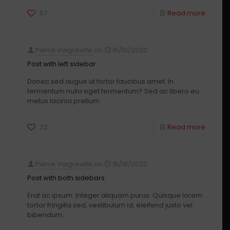
67
Read more
Pierre Vaigreville
on
15/10/2020
Post with left sidebar
Donec sed augue ut tortor faucibus amet. In
fermentum nulla eget fermentum? Sed ac libero eu
metus lacinia pretium.
22
Read more
Pierre Vaigreville
on
15/10/2020
Post with both sidebars
Erat ac ipsum. Integer aliquam purus. Quisque lorem
tortor fringilla sed, vestibulum id, eleifend justo vel
bibendum.