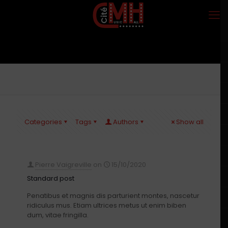
Categories
Tags
Authors
Show all
Pierre Vaigreville
on
15/10/2020
Standard post
Penatibus et magnis dis parturient montes, nascetur
ridiculus mus. Etiam ultrices metus ut enim biben
dum, vitae fringilla.