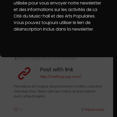
Pierre Vaigreville
on
15/10/2020
utilisée pour vous envoyer notre newsletter
Post with YouTube
et des informations sur les activités de La
Cité du Music-hall et des Arts Populaires.
Sed vitae tellus aliquet, varius arcu sed, egestas
turpisali quam erat volutpat. Duis lobortis vitae
Vous pouvez toujours utiliser le lien de
neque donec interdum nullam.
désinscription inclus dans la newsletter.
15
Read more
Pierre Vaigreville
on
15/09/2020
Post with link
http://muffingroup.com/
Penatibus et magnis dis parturient montes, nascetur
ridiculus mus. Etiam ultrices metus ut enim biben
dum, vitae fringilla.
0
Read more