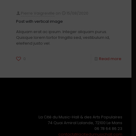
Pierre Vaigreville
on
15/08/2020
Post with vertical image
Aliquam erat ac ipsum. Integer aliquam purus.
Quisque lorem tortor fringilla sed, vestibulum id,
eleifend justo vel.
0
Read more
La Cité du Music-Hall & des Arts Populaires
74 Quai Amiral Lalande, 72100 Le Mans
06 78 64 86 23
contact@lacitedumusichall.com