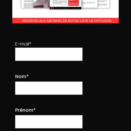
E-mail*
Communication
pour :
découvrir et comprendre les métiers de la
Nom*
communication (pour les apprenants, les artistes et
compagnies accompagnées par la Cité),
(Ex :
construire un plan de communication, un dossier de
presse, connaitre l’environnement professionnel,
etc
).
Apporter
un soutien ou
une prestation
en
Prénom*
communication pour les artistes, compagnies
émergentes en résidence et compagnies
professionnelle.