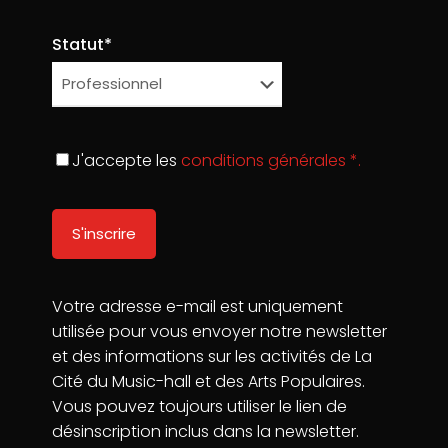
Statut*
La Cité du Music-Hall & des Arts Populaires
74 Quai Amiral Lalande, 72100 Le Mans
J'accepte les
conditions générales *.
06 78 64 86 23
contact@lacitedumusichall.com
Votre adresse e-mail est uniquement
utilisée pour vous envoyer notre newsletter
et des informations sur les activités de La
Cité du Music-hall et des Arts Populaires.
Vous pouvez toujours utiliser le lien de
Mentions légales
Conditions d'utilisation
désinscription inclus dans la newsletter.
Politique de confidentialité