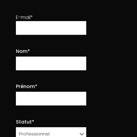
Portfolio with both sidebar
18
E-mail*
Portfolio with Muffin Builder
36
Nom*
Portfolio with slider in header
37
Prénom*
La Cité du Music-Hall & des Arts Populaires
Statut*
74 Quai Amiral Lalande, 72100 Le Mans
06 78 64 86 23
contact@lacitedumusichall.com