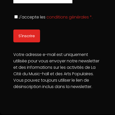
J'accepte les
conditions générales *.
Votre adresse e-mail est uniquement
Mentions légales
utilisée pour vous envoyer notre newsletter
Conditions d'utilisation
Politique de confidentialité
et des informations sur les activités de La
Cité du Music-hall et des Arts Populaires.
Vous pouvez toujours utiliser le lien de
désinscription inclus dans la newsletter.
© 2023 Cité du Music-hall et des Arts populaires | Tous
droits réservés