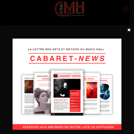
×
Categories
Show all
Standard portfolio
37
Portfolio with right sidebar
57