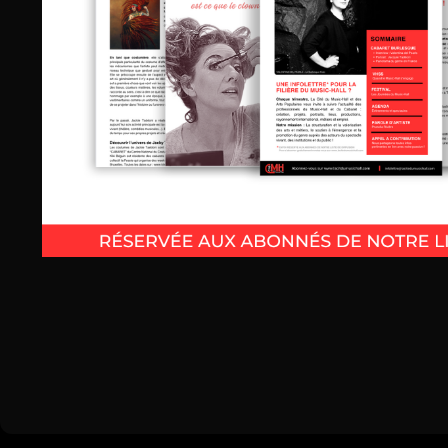
La Cité du Music-Hall & des Arts Popula
74 Quai Amiral Lalande, 72100 Le 
06 78 64 8
contact@lacitedumusichall
© 20