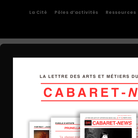
La Cité
Pôles d’activités
Ressources
Pierre Vaigreville
on
03/03/2023
Magazine n°1
0
Read m