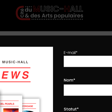
Accueil
3D FlipBook
E-mail*
Nom*
ore
Statut*