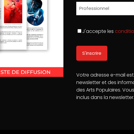
J'accepte les
conditio
ires
Men
Mans
Cond
6 23
Pol
.com
Votre adresse e-mail est
newsletter et des informa
des Arts Populaires. Vous 
inclus dans la newsletter
23 Cité du Music-hall et des Arts populaires | Tous droits rés