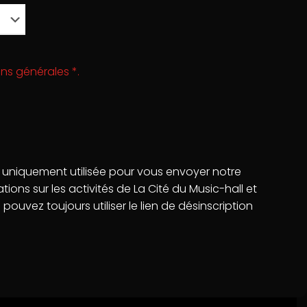
ns générales *.
tions légales
itions d'utilisation
itique de confidentialité
 uniquement utilisée pour vous envoyer notre
tions sur les activités de La Cité du Music-hall et
pouvez toujours utiliser le lien de désinscription
.
ervés